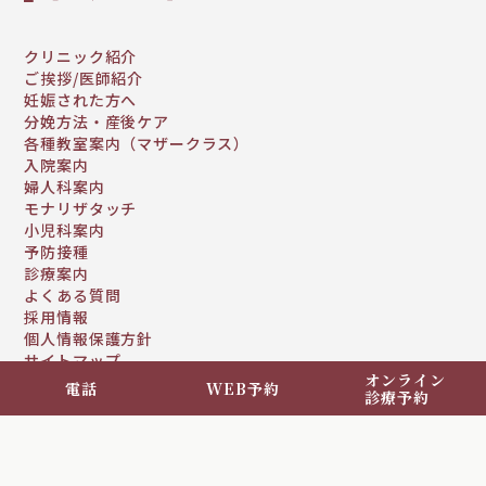
クリニック紹介
ご挨拶/医師紹介
妊娠された方へ
分娩方法・産後ケア
各種教室案内（マザークラス）
入院案内
婦人科案内
モナリザタッチ
小児科案内
予防接種
診療案内
よくある質問
採用情報
個人情報保護方針
サイトマップ
オンライン
住所：愛知県碧南市沢渡町29
電話
WEB予約
診療予約
電話番号：0566-41-2726
アクセス：
名鉄碧南中央駅から徒歩10分
市内循環バス／市役所下車 徒歩3分